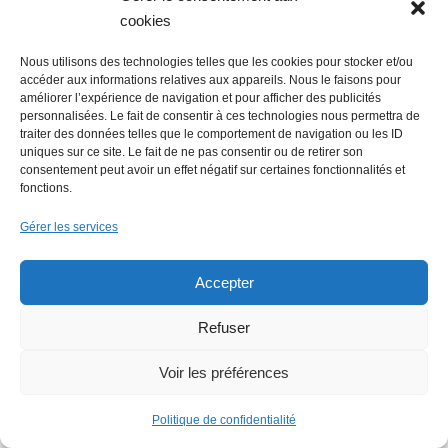
cookies
Nous utilisons des technologies telles que les cookies pour stocker et/ou
accéder aux informations relatives aux appareils. Nous le faisons pour
Economie : Le Journal des entreprises
améliorer l’expérience de navigation et pour afficher des publicités
personnalisées. Le fait de consentir à ces technologies nous permettra de
repris par le groupe Overlord
traiter des données telles que le comportement de navigation ou les ID
uniques sur ce site. Le fait de ne pas consentir ou de retirer son
consentement peut avoir un effet négatif sur certaines fonctionnalités et
fonctions.
Gérer les services
Accepter
Emploi : une journée de recrutement
Refuser
digne d’un film
Voir les préférences
Politique de confidentialité