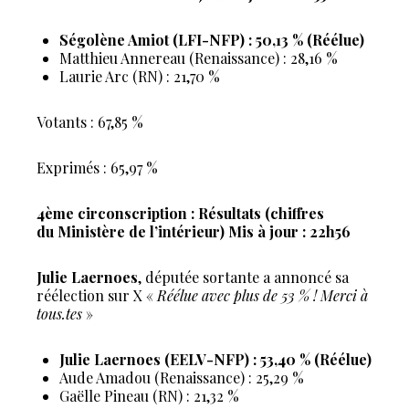
Ségolène Amiot (LFI-NFP) : 50,13 % (Réélue)
Matthieu Annereau (Renaissance) : 28,16 %
Laurie Arc (RN) : 21,70 %
Votants : 67,85 %
Exprimés : 65,97 %
4ème circonscription : Résultats (chiffres
du Ministère de l’intérieur) Mis à jour : 22h56
Julie Laernoes
, députée sortante a annoncé sa
réélection sur X «
Réélue avec plus de 53 % ! Merci à
tous.tes
»
Julie Laernoes (EELV-NFP) : 53,40 % (Réélue)
Aude Amadou (Renaissance) : 25,29 %
Gaëlle Pineau (RN) : 21,32 %