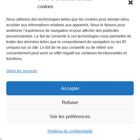
cookies
l'annonce de l'opérateur par Nantes Métro...
Nous utilisons des technologies telles que les cookies pour stocker et/ou
accéder aux informations relatives aux appareils. Nous le faisons pour
améliorer l’expérience de navigation et pour afficher des publicités
personnalisées. Le fait de consentir à ces technologies nous permettra de
traiter des données telles que le comportement de navigation ou les ID
uniques sur ce site. Le fait de ne pas consentir ou de retirer son
consentement peut avoir un effet négatif sur certaines fonctionnalités et
fonctions.
Gérer les services
Accepter
Refuser
Retrait-gonflement des
Voir les préférences
argiles : Sandrine Rousseau
à Rezé
Politique de confidentialité