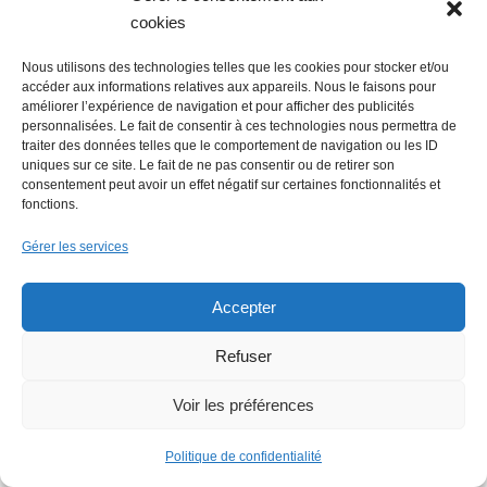
cookies
Nous utilisons des technologies telles que les cookies pour stocker et/ou
accéder aux informations relatives aux appareils. Nous le faisons pour
améliorer l’expérience de navigation et pour afficher des publicités
personnalisées. Le fait de consentir à ces technologies nous permettra de
traiter des données telles que le comportement de navigation ou les ID
uniques sur ce site. Le fait de ne pas consentir ou de retirer son
La Mer Salée, maison d’édition,
consentement peut avoir un effet négatif sur certaines fonctionnalités et
fonctions.
soutenue par 300 citoyens
Gérer les services
Accepter
Refuser
Voir les préférences
Flowrette rachetée, relocalise sa
production en France à Blain
Politique de confidentialité