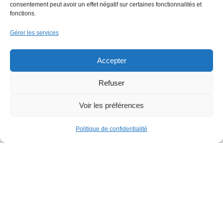
consentement peut avoir un effet négatif sur certaines fonctionnalités et
07 69 39 77 54
fonctions.
6 rue René Viviani
Gérer les services
44200 Nantes
Accepter
Services
Refuser
Services
Voir les préférences
Faire un don (déductible des impôts)
Politique de confidentialité
Apprendre l’anglais
Proposer une Tribune
Newsletter
Publicité