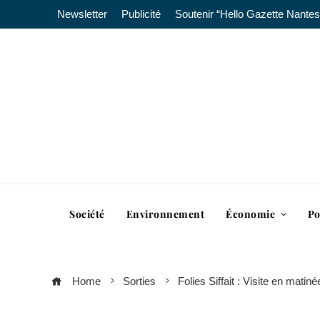
Newsletter
Publicité
Soutenir “Hello Gazette Nantes
Société
Environnement
Économie
Po
Home
Sorties
Folies Siffait : Visite en matin