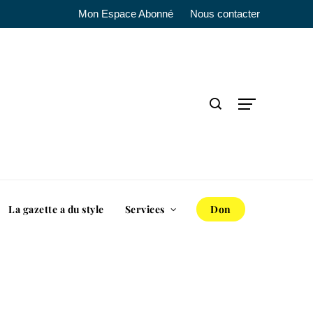
Mon Espace Abonné
Nous contacter
La gazette a du style
Services
Don