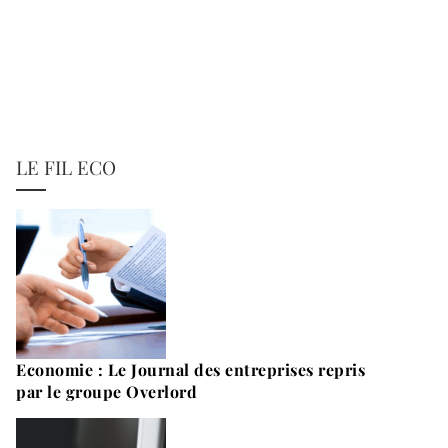
LE FIL ECO
Economie : Le Journal des entreprises repris
par le groupe Overlord