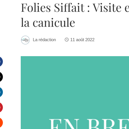
Folies Siffait : Visit
la canicule
La rédaction
11 août 2022
Facebook
witter
inkedIn
interest