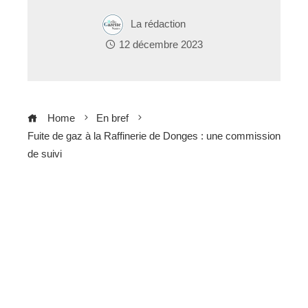
La rédaction
12 décembre 2023
Home
En bref
Fuite de gaz à la Raffinerie de Donges : une commission
de suivi
ebook
ter
edIn