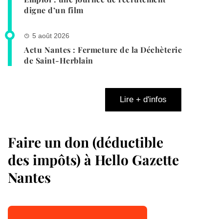
digne d’un film
5 août 2026
Actu Nantes : Fermeture de la Déchèterie
de Saint-Herblain
Lire + d'infos
Faire un don (déductible
des impôts) à Hello Gazette
Nantes