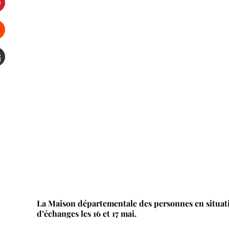
interest
Stumbleupon
mail
La Maison départementale des personnes en situa
d’échanges les 16 et 17 mai.