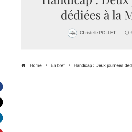
dédiées à la
Christelle POLLET
Home
En bref
Handicap : Deux journées dé
Facebook
witter
inkedIn