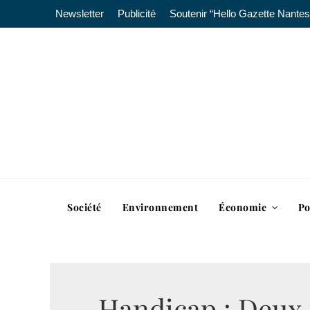
Newsletter
Publicité
Soutenir “Hello Gazette Nantes
Société
Environnement
Économie
Po
Handicap : Deux