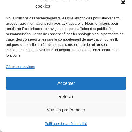
cookies
La Mer Salée, maison d’édition,
soutenue par 300 citoyens
Nous utilisons des technologies telles que les cookies pour stocker et/ou
accéder aux informations relatives aux appareils. Nous le faisons pour
améliorer l’expérience de navigation et pour afficher des publicités
personnalisées. Le fait de consentir à ces technologies nous permettra de
traiter des données telles que le comportement de navigation ou les ID
uniques sur ce site. Le fait de ne pas consentir ou de retirer son
consentement peut avoir un effet négatif sur certaines fonctionnalités et
fonctions.
Gérer les services
Flowrette rachetée, relocalise sa
production en France à Blain
Accepter
Refuser
Lire + d'infos éco
Voir les préférences
Politique de confidentialité