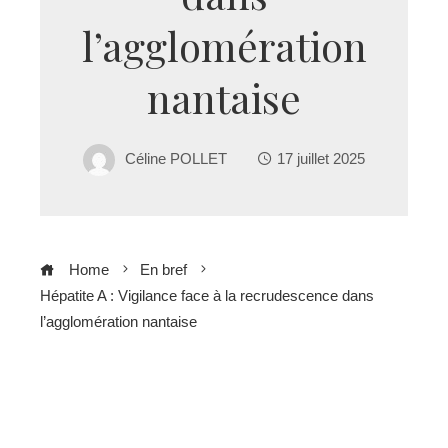
l’agglomération
nantaise
Céline POLLET
17 juillet 2025
Home
En bref
Hépatite A : Vigilance face à la recrudescence dans
l’agglomération nantaise
ebook