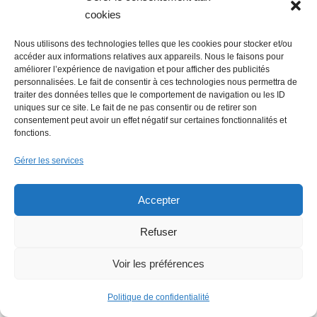
La Mer Salée, maison
cookies
d’édition, soutenue par
300 citoyens
Nous utilisons des technologies telles que les cookies pour stocker et/ou
accéder aux informations relatives aux appareils. Nous le faisons pour
améliorer l’expérience de navigation et pour afficher des publicités
personnalisées. Le fait de consentir à ces technologies nous permettra de
traiter des données telles que le comportement de navigation ou les ID
Flowrette rachetée,
uniques sur ce site. Le fait de ne pas consentir ou de retirer son
consentement peut avoir un effet négatif sur certaines fonctionnalités et
relocalise sa
fonctions.
production en France à
Blain
Gérer les services
Accepter
Lire + d'infos éco
Refuser
Voir les préférences
Politique de confidentialité