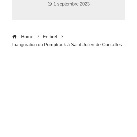
1 septembre 2023
Home
En bref
Inauguration du Pumptrack à Saint-Julien-de-Concelles
ebook
ter
edIn
erest