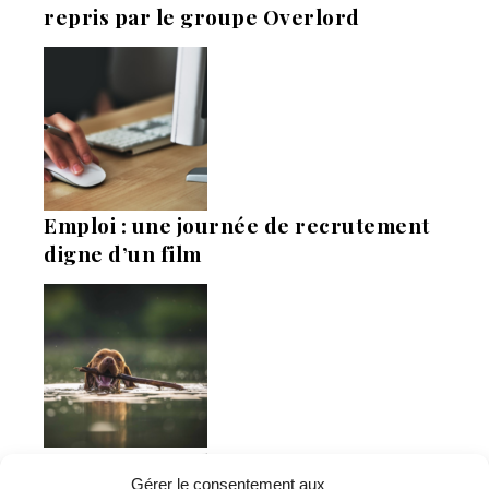
repris par le groupe Overlord
Emploi : une journée de recrutement
digne d’un film
Economie : Wash.ME poursuit son
Gérer le consentement aux