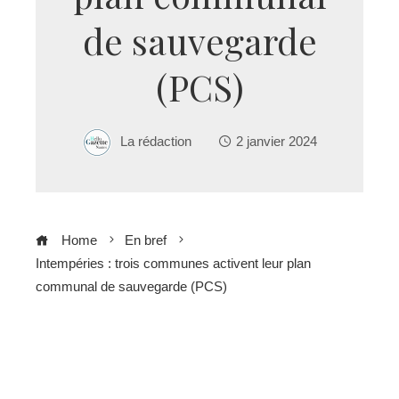
de sauvegarde
(PCS)
La rédaction
2 janvier 2024
Home
En bref
Intempéries : trois communes activent leur plan
communal de sauvegarde (PCS)
ebook