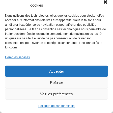
développement dans la région
cookies
Nous utilisons des technologies telles que les cookies pour stocker et/ou
accéder aux informations relatives aux appareils. Nous le faisons pour
améliorer l’expérience de navigation et pour afficher des publicités
personnalisées. Le fait de consentir à ces technologies nous permettra de
traiter des données telles que le comportement de navigation ou les ID
uniques sur ce site. Le fait de ne pas consentir ou de retirer son
consentement peut avoir un effet négatif sur certaines fonctionnalités et
La Mer Salée, maison d’édition,
fonctions.
soutenue par 300 citoyens
Gérer les services
Accepter
Refuser
Voir les préférences
Flowrette rachetée, relocalise sa
Politique de confidentialité
production en France à Blain