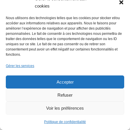
cookies
Nous utilisons des technologies telles que les cookies pour stocker et/ou
accéder aux informations relatives aux appareils. Nous le faisons pour
Economie : Wash.ME poursuit son
améliorer l’expérience de navigation et pour afficher des publicités
développement dans la région
personnalisées. Le fait de consentir à ces technologies nous permettra de
traiter des données telles que le comportement de navigation ou les ID
uniques sur ce site. Le fait de ne pas consentir ou de retirer son
consentement peut avoir un effet négatif sur certaines fonctionnalités et
fonctions.
Gérer les services
Accepter
La Mer Salée, maison d’édition,
Refuser
soutenue par 300 citoyens
Voir les préférences
Politique de confidentialité