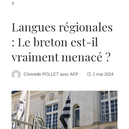
?
Langues régionales
: Le breton est-il
vraiment menacé ?
Christelle POLLET avec AFP
2 mai 2024
ebook
ter