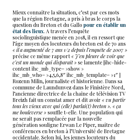
Mieux connaître la situation, c’est par ces mots
que la région Bretagne, a pris à bras le corps la
question du Breton et du Gallo
pour en établir un
état des lieux
. A travers l’enquête
sociolinguistique menée en 2018, il en ressort que
l’âge moyen des locuteurs du breton est de 70 ans
« il a augmenté de 7 ans 1/2 depuis l’enquête de 2007 »
précise ce même rapport
« J’en pleure de voir que
c’est un monde qui disparaît »
se lamente [ihc-hide-
content ihc_mb_type= »show »
ihc_mb_who= »4,5,6,8″ ihc_mb_template= »1″ ]
Rozenn Milin, journaliste et historienne. Dans sa
commune de Laundunvez dans le Finistère Nord,
l’ancienne directrice de la chaîne de télévision TV
Breizh fait un constat amer et dit avoir
« vu partir
tous les vieux avec qui (elle) parlai(t) breton ».
« ça
me bouleverse »
souffle t-elle. Une population qui
ne serait pas remplacée par la nouvelle
génération souligne Erwan Le Piper, maître de
conférences en breton à l’Université de Bretagne
occidentale. Selon lui, les jeunes locuteurs du