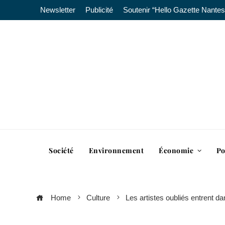
Newsletter
Publicité
Soutenir “Hello Gazette Nantes
Société
Environnement
Économie
Po
Home
Culture
Les artistes oubliés entrent da