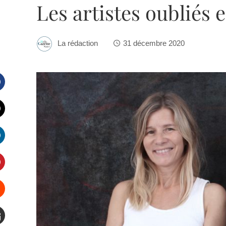
Les artistes oubliés 
La rédaction
31 décembre 2020
Facebook
witter
inkedIn
interest
Stumbleupon