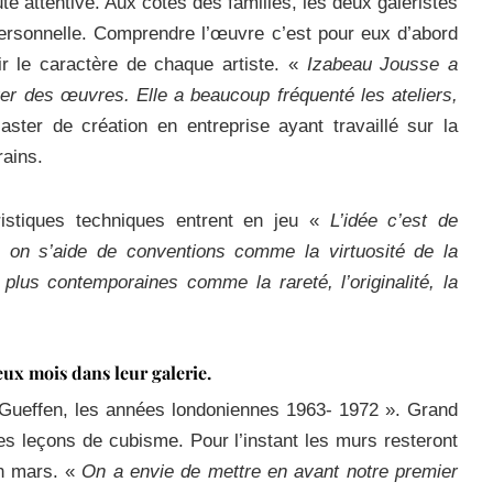
e attentive. Aux côtés des familles, les deux galeristes
personnelle. Comprendre l’œuvre c’est pour eux d’abord
ir le caractère de chaque artiste. «
Izabeau Jousse a
uver des œuvres. Elle a beaucoup fréquenté les ateliers,
ster de création en entreprise ayant travaillé sur la
rains.
ristiques techniques entrent en jeu «
L’idée c’est de
 on s’aide de conventions comme la virtuosité de la
plus contemporaines comme la rareté, l’originalité, la
ux mois dans leur galerie.
 Gueffen, les années londoniennes 1963- 1972 ». Grand
des leçons de cubisme. Pour l’instant les murs resteront
en mars. «
On a envie de mettre en avant notre premier