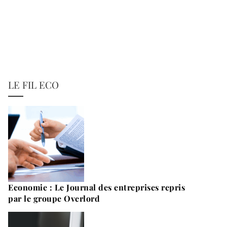
LE FIL ECO
Economie : Le Journal des entreprises repris
par le groupe Overlord