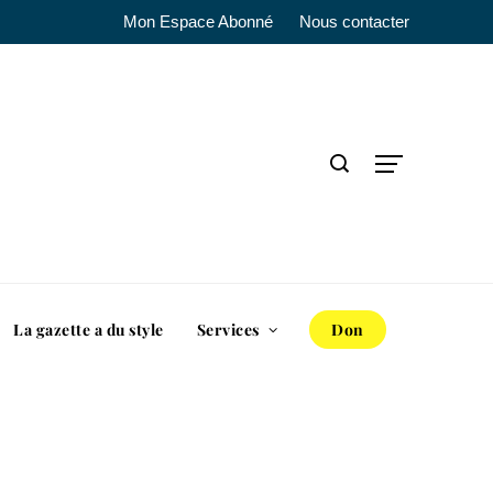
Mon Espace Abonné
Nous contacter
La gazette a du style
Services
Don