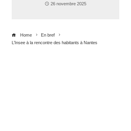
26 novembre 2025
Home
En bref
L’Insee à la rencontre des habitants à Nantes
ebook
ter
edIn
erest