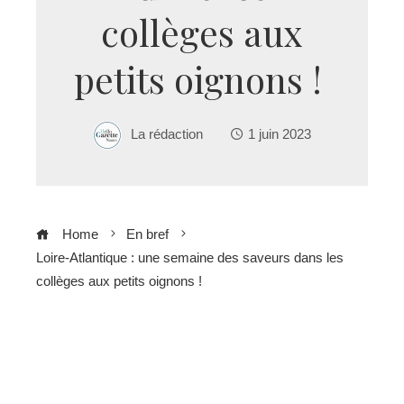
collèges aux
petits oignons !
La rédaction
1 juin 2023
Home
En bref
Loire-Atlantique : une semaine des saveurs dans les
collèges aux petits oignons !
ebook