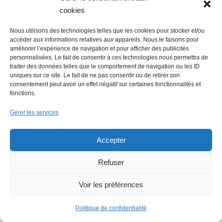
cookies
Nous utilisons des technologies telles que les cookies pour stocker et/ou
accéder aux informations relatives aux appareils. Nous le faisons pour
améliorer l’expérience de navigation et pour afficher des publicités
personnalisées. Le fait de consentir à ces technologies nous permettra de
traiter des données telles que le comportement de navigation ou les ID
Economie : Wash.ME poursuit son
uniques sur ce site. Le fait de ne pas consentir ou de retirer son
développement dans la région
consentement peut avoir un effet négatif sur certaines fonctionnalités et
fonctions.
Gérer les services
Accepter
Refuser
La Mer Salée, maison d’édition,
Voir les préférences
soutenue par 300 citoyens
Politique de confidentialité