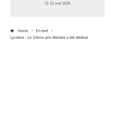
21 mai 2025
Home
En bref
Lycéens : Le 12ème prix littéraire a été attribué
ebook
ter
edIn
erest