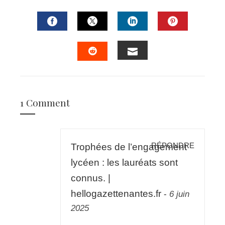
FACEBOOK
TWITTER
LINKEDIN
PINTERES
EMAIL
STUMBLEUPON
1 Comment
RÉPONDRE
Trophées de l’engagement
lycéen : les lauréats sont
connus. |
hellogazettenantes.fr
-
6 juin
2025