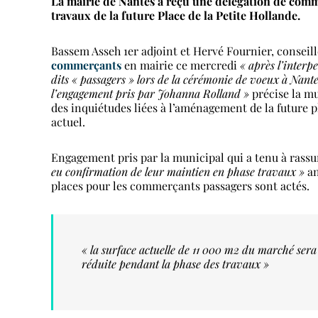
La mairie de Nantes a reçu une délégation de comme
travaux de la future Place de la Petite Hollande.
Bassem Asseh 1er adjoint et Hervé Fournier, consei
commerçants
en mairie ce mercredi
« après l’interp
dits « passagers » lors de la cérémonie de voeux à Nan
l’engagement pris par Johanna Rolland »
précise la m
des inquiétudes liées à l’aménagement de la future 
actuel.
Engagement pris par la municipal qui a tenu à ras
eu confirmation de leur maintien en phase travaux »
an
places pour les commerçants passagers sont actés.
« la surface actuelle de 11 000 m2 du marché sera
réduite pendant la phase des travaux »