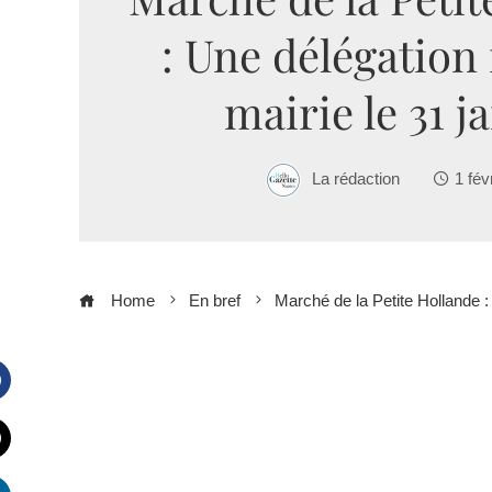
: Une délégation
mairie le 31 j
La rédaction
1 fév
Home
En bref
Marché de la Petite Hollande :
Facebook
witter