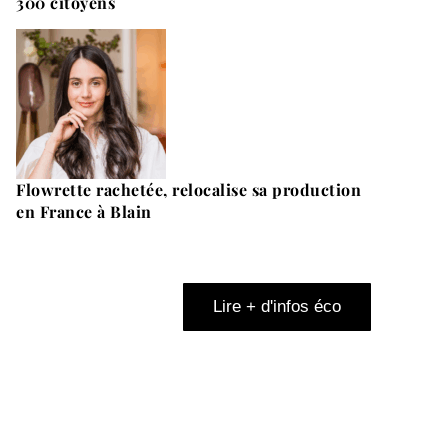
300 citoyens
Flowrette rachetée, relocalise sa production
en France à Blain
Lire + d'infos éco