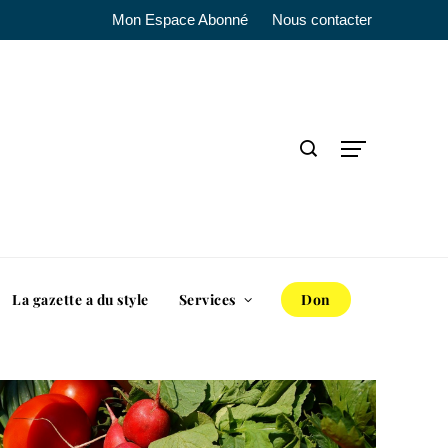
Mon Espace Abonné
Nous contacter
La gazette a du style
Services
Don