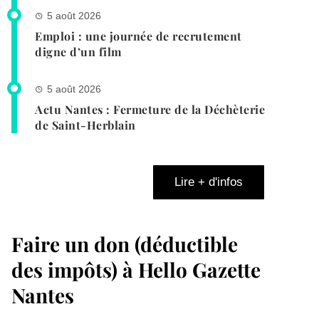
5 août 2026
Emploi : une journée de recrutement
digne d’un film
5 août 2026
Actu Nantes : Fermeture de la Déchèterie
de Saint-Herblain
Lire + d'infos
Faire un don (déductible
des impôts) à Hello Gazette
Nantes