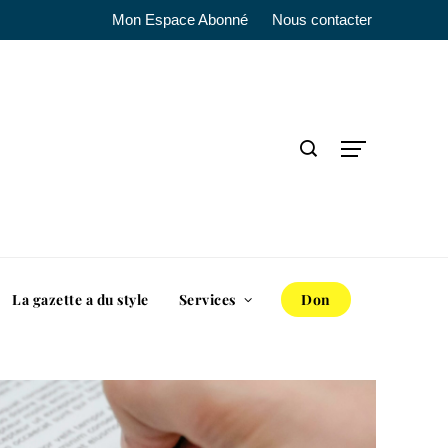
Mon Espace Abonné
Nous contacter
La gazette a du style
Services
Don