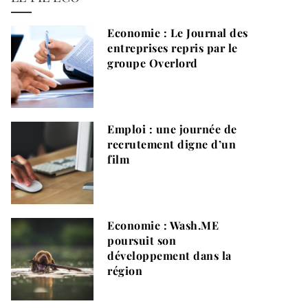
Economie : Le Journal des
entreprises repris par le
groupe Overlord
Emploi : une journée de
recrutement digne d’un
film
Economie : Wash.ME
poursuit son
développement dans la
région