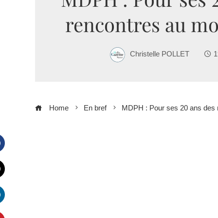
rencontres au mo
Christelle POLLET
1
Home
En bref
MDPH : Pour ses 20 ans des 
Facebook
witter
inkedIn