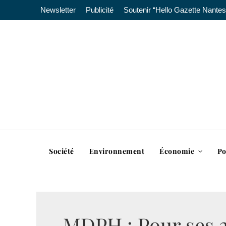
Newsletter
Publicité
Soutenir “Hello Gazette Nantes
Société
Environnement
Économie
Po
MDPH : Pour ses 