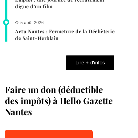
digne d’un film
5 août 2026
Actu Nantes : Fermeture de la Déchèterie
de Saint-Herblain
Lire + d'infos
Faire un don (déductible
des impôts) à Hello Gazette
Nantes