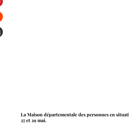
interest
Stumbleupon
mail
La Maison départementale des personnes en situat
27 et 29 mai.