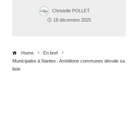
Christelle POLLET
18 décembre 2025
Home
En bref
Municipales à Nantes : Ambitions communes dévoile sa
liste
ebook
ter
edIn