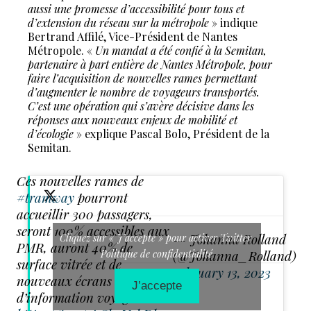
aussi une promesse d’accessibilité pour tous et
d’extension du réseau sur la métropole
» indique
Bertrand Affilé, Vice-Président de Nantes
Métropole. «
Un mandat a été confié à la Semitan,
partenaire à part entière de Nantes Métropole, pour
faire l’acquisition de nouvelles rames permettant
d’augmenter le nombre de voyageurs transportés.
C’est une opération qui s’avère décisive dans les
réponses aux nouveaux enjeux de mobilité et
d’écologie
» explique Pascal Bolo, Président de la
Semitan.
Ces nouvelles rames de
#tramway
pourront
accueillir 300 passagers,
seront 100% accessibles aux
— Johanna Rolland
Cliquez sur « J’accepte » pour activer Twitter
PMR, auront 40% de
Politique de confidentialité
(@Johanna_Rolland)
surface vitrée et de
February 13, 2023
nouveaux écrans digitaux
J’accepte
d’information voyageur.