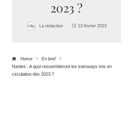
2023 ?
La rédaction
13 février 2023
Home
En bref
Nantes : A quoi ressembleront les tramways mis en
circulation dès 2023 ?
ebook
ter