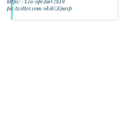
https://t.co/opGlmV7kDl
pic.twitter.com/ok1bZEjmxp