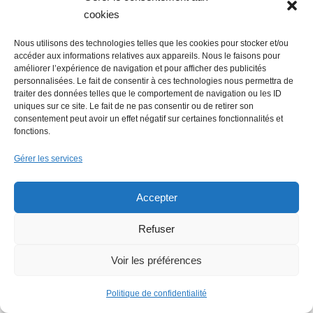
cookies
Nous utilisons des technologies telles que les cookies pour stocker et/ou
accéder aux informations relatives aux appareils. Nous le faisons pour
améliorer l’expérience de navigation et pour afficher des publicités
personnalisées. Le fait de consentir à ces technologies nous permettra de
traiter des données telles que le comportement de navigation ou les ID
uniques sur ce site. Le fait de ne pas consentir ou de retirer son
Economie : Wash.ME poursuit son
consentement peut avoir un effet négatif sur certaines fonctionnalités et
développement dans la région
fonctions.
Gérer les services
Accepter
Refuser
Voir les préférences
La Mer Salée, maison d’édition,
soutenue par 300 citoyens
Politique de confidentialité