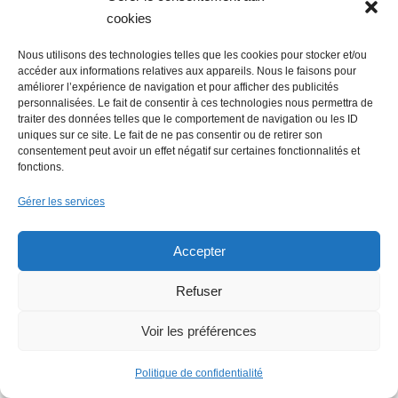
cookies
Nous utilisons des technologies telles que les cookies pour stocker et/ou
accéder aux informations relatives aux appareils. Nous le faisons pour
améliorer l’expérience de navigation et pour afficher des publicités
personnalisées. Le fait de consentir à ces technologies nous permettra de
Economie : Wash.ME poursuit son
traiter des données telles que le comportement de navigation ou les ID
uniques sur ce site. Le fait de ne pas consentir ou de retirer son
développement dans la région
consentement peut avoir un effet négatif sur certaines fonctionnalités et
fonctions.
Gérer les services
Accepter
Refuser
La Mer Salée, maison d’édition,
Voir les préférences
soutenue par 300 citoyens
Politique de confidentialité