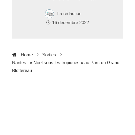
La rédaction
16 décembre 2022
Home
Sorties
Nantes : « Noël sous les tropiques » au Parc du Grand
Blottereau
ebook
ter