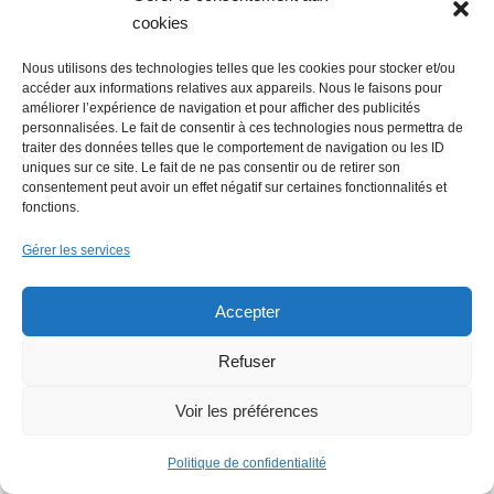
cookies
Economie : Wash.ME poursuit son
Nous utilisons des technologies telles que les cookies pour stocker et/ou
développement dans la région
accéder aux informations relatives aux appareils. Nous le faisons pour
améliorer l’expérience de navigation et pour afficher des publicités
personnalisées. Le fait de consentir à ces technologies nous permettra de
traiter des données telles que le comportement de navigation ou les ID
uniques sur ce site. Le fait de ne pas consentir ou de retirer son
consentement peut avoir un effet négatif sur certaines fonctionnalités et
fonctions.
Gérer les services
La Mer Salée, maison d’édition,
Accepter
soutenue par 300 citoyens
Refuser
Voir les préférences
Politique de confidentialité