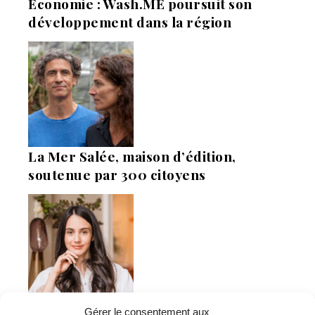
Economie : Wash.ME poursuit son
développement dans la région
La Mer Salée, maison d’édition,
soutenue par 300 citoyens
Flowrette rachetée, relocalise sa
Gérer le consentement aux