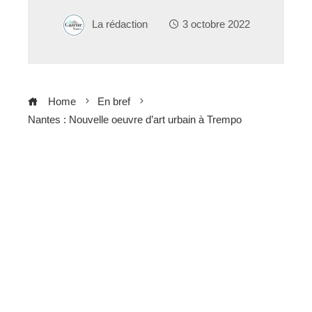
La rédaction
3 octobre 2022
Home
En bref
Nantes : Nouvelle oeuvre d’art urbain à Trempo
ebook
ter
edIn
erest