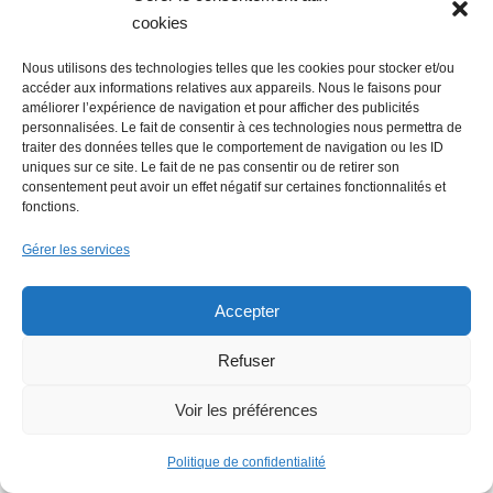
6 août 2026
cookies
Economie : Le Journal des
entreprises repris par le groupe
Nous utilisons des technologies telles que les cookies pour stocker et/ou
accéder aux informations relatives aux appareils. Nous le faisons pour
Overlord
améliorer l’expérience de navigation et pour afficher des publicités
personnalisées. Le fait de consentir à ces technologies nous permettra de
traiter des données telles que le comportement de navigation ou les ID
5 août 2026
uniques sur ce site. Le fait de ne pas consentir ou de retirer son
Emploi : une journée de
consentement peut avoir un effet négatif sur certaines fonctionnalités et
fonctions.
recrutement digne d’un film
Gérer les services
5 août 2026
Actu Nantes : Fermeture de la
Accepter
Déchèterie de Saint-Herblain
Refuser
Voir les préférences
Lire + d'infos
Politique de confidentialité