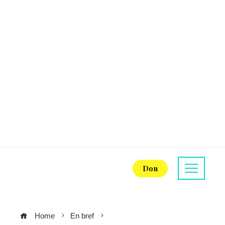
Don
Home
En bref