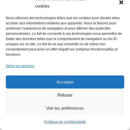
cookies
Nous utilisons des technologies telles que les cookies pour stocker et/ou
accéder aux informations relatives aux appareils. Nous le faisons pour
améliorer l’expérience de navigation et pour afficher des publicités
La Mer Salée, maison d’édition,
personnalisées. Le fait de consentir à ces technologies nous permettra de
traiter des données telles que le comportement de navigation ou les ID
soutenue par 300 citoyens
uniques sur ce site. Le fait de ne pas consentir ou de retirer son
consentement peut avoir un effet négatif sur certaines fonctionnalités et
fonctions.
Gérer les services
Accepter
Refuser
Flowrette rachetée, relocalise sa
production en France à Blain
Voir les préférences
Politique de confidentialité