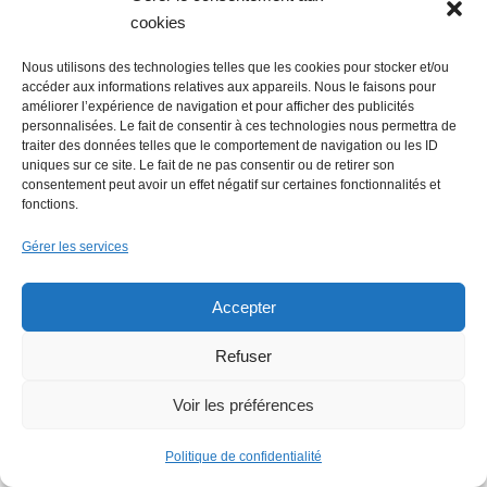
cookies
6 août 2026
Nous utilisons des technologies telles que les cookies pour stocker et/ou
Economie : Le Journal des
accéder aux informations relatives aux appareils. Nous le faisons pour
entreprises repris par le groupe
améliorer l’expérience de navigation et pour afficher des publicités
personnalisées. Le fait de consentir à ces technologies nous permettra de
Overlord
traiter des données telles que le comportement de navigation ou les ID
uniques sur ce site. Le fait de ne pas consentir ou de retirer son
consentement peut avoir un effet négatif sur certaines fonctionnalités et
5 août 2026
fonctions.
Emploi : une journée de
Gérer les services
recrutement digne d’un film
Accepter
5 août 2026
Actu Nantes : Fermeture de la
Refuser
Déchèterie de Saint-Herblain
Voir les préférences
Politique de confidentialité
Lire + d'infos