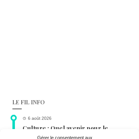
LE FIL INFO
6 août 2026
Culture : Quel avenir pour le
Manoir de la Châtaigneraie ?
Gérer le consentement aux