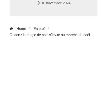
18 novembre 2024
Home
En bref
Oudon : la magie de noël s’invite au marché de noël
ebook
ter
edIn
erest