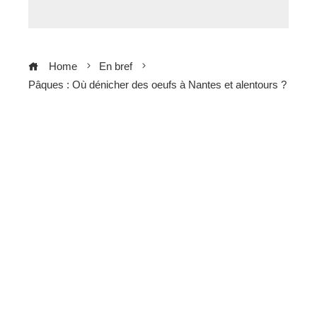
Home
En bref
Pâques : Où dénicher des oeufs à Nantes et alentours ?
ebook
ter
edIn
erest
mbleupon