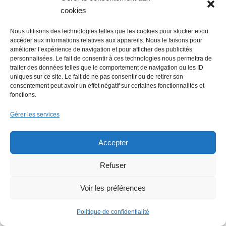
cookies
Economie : Wash.ME
poursuit son
Nous utilisons des technologies telles que les cookies pour stocker et/ou
accéder aux informations relatives aux appareils. Nous le faisons pour
développement dans la
améliorer l’expérience de navigation et pour afficher des publicités
région
personnalisées. Le fait de consentir à ces technologies nous permettra de
traiter des données telles que le comportement de navigation ou les ID
uniques sur ce site. Le fait de ne pas consentir ou de retirer son
La Mer Salée, maison
consentement peut avoir un effet négatif sur certaines fonctionnalités et
fonctions.
d’édition, soutenue par
300 citoyens
Gérer les services
Accepter
Flowrette rachetée,
Refuser
relocalise sa
production en France à
Voir les préférences
Blain
Politique de confidentialité