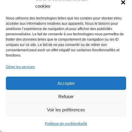
cookies
La Mer Salée, maison d’édition,
Nous utilisons des technologies telles que les cookies pour stocker et/ou
soutenue par 300 citoyens
accéder aux informations relatives aux appareils. Nous le faisons pour
améliorer l’expérience de navigation et pour afficher des publicités
personnalisées. Le fait de consentir à ces technologies nous permettra de
traiter des données telles que le comportement de navigation ou les ID
uniques sur ce site. Le fait de ne pas consentir ou de retirer son
consentement peut avoir un effet négatif sur certaines fonctionnalités et
fonctions.
Gérer les services
Flowrette rachetée, relocalise sa
Accepter
production en France à Blain
Refuser
Voir les préférences
Politique de confidentialité