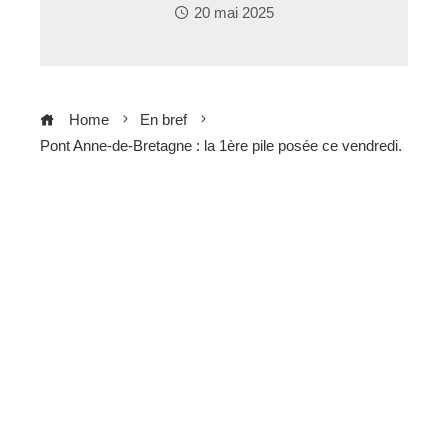
20 mai 2025
Home
En bref
Pont Anne-de-Bretagne : la 1ère pile posée ce vendredi.
ebook
ter
edIn
erest