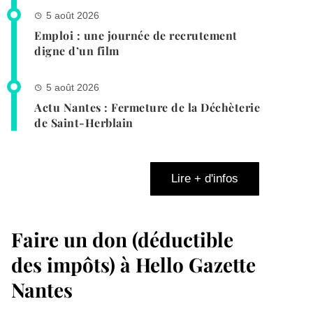
5 août 2026
Emploi : une journée de recrutement
digne d’un film
5 août 2026
Actu Nantes : Fermeture de la Déchèterie
de Saint-Herblain
Lire + d'infos
Faire un don (déductible
des impôts) à Hello Gazette
Nantes