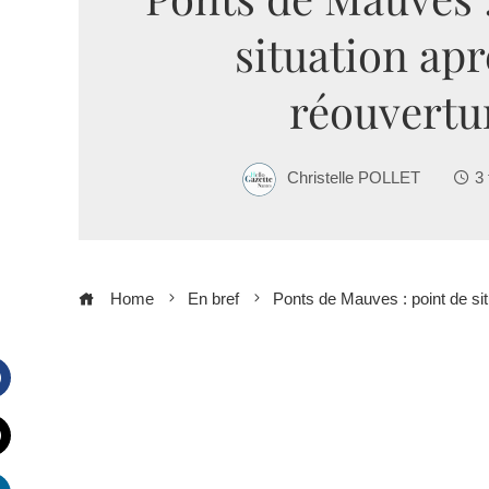
situation apr
réouvertu
Christelle POLLET
3 
Home
En bref
Ponts de Mauves : point de sit
Facebook
witter