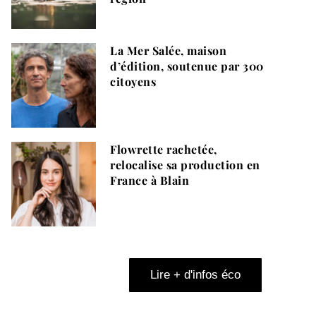
La Mer Salée, maison
d’édition, soutenue par 300
citoyens
Flowrette rachetée,
relocalise sa production en
France à Blain
Lire + d'infos éco