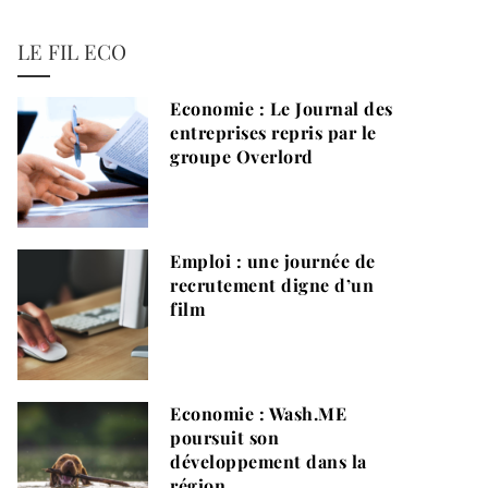
LE FIL ECO
Economie : Le Journal des
entreprises repris par le
groupe Overlord
Emploi : une journée de
recrutement digne d’un
film
Economie : Wash.ME
poursuit son
développement dans la
région