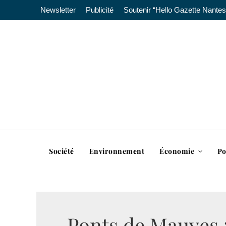
Newsletter
Publicité
Soutenir “Hello Gazette Nantes
Société
Environnement
Économie
Po
Ponts de Mauves :