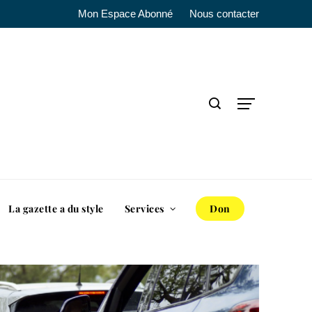
Mon Espace Abonné
Nous contacter
La gazette a du style
Services
Don