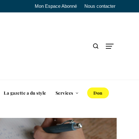
Mon Espace Abonné
Nous contacter
La gazette a du style
Services
Don