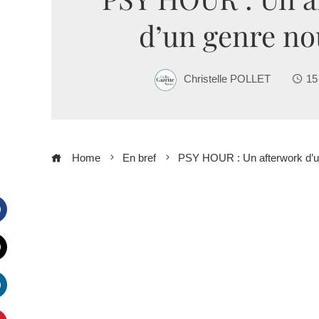
d’un genre n
Christelle POLLET
15
Home
En bref
PSY HOUR : Un afterwork d’u
Facebook
witter
inkedIn