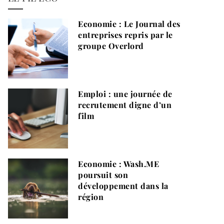
Economie : Le Journal des
entreprises repris par le
groupe Overlord
Emploi : une journée de
recrutement digne d’un
film
Economie : Wash.ME
poursuit son
développement dans la
région