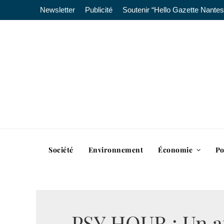
Newsletter
Publicité
Soutenir “Hello Gazette Nantes
Société
Environnement
Économie
Po
PSY HOUR : Un a