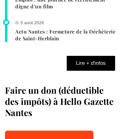
digne d’un film
5 août 2026
Actu Nantes : Fermeture de la Déchèterie
de Saint-Herblain
Lire + d'infos
Faire un don (déductible
des impôts) à Hello Gazette
Nantes