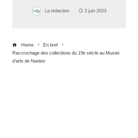
La rédaction
2 juin 2023
Home
En bref
Raccrochage des collections du 19e siècle au Musée
d’arts de Nantes
ebook
ter
edIn