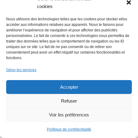
cookies
Nous utilisons des technologies telles que les cookies pour stocker et/ou
accéder aux informations relatives aux appareils. Nous le faisons pour
améliorer l’expérience de navigation et pour afficher des publicités
La Mer Salée, maison d’édition,
personnalisées. Le fait de consentir à ces technologies nous permettra de
traiter des données telles que le comportement de navigation ou les ID
soutenue par 300 citoyens
uniques sur ce site. Le fait de ne pas consentir ou de retirer son
consentement peut avoir un effet négatif sur certaines fonctionnalités et
fonctions.
Gérer les services
Accepter
Refuser
Flowrette rachetée, relocalise sa
production en France à Blain
Voir les préférences
Politique de confidentialité