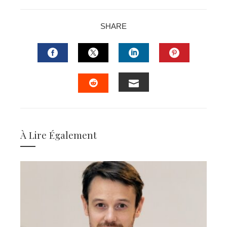
SHARE
FACEBOOK
TWITTER
LINKEDIN
PINTERES
EMAIL
STUMBLEUPON
À Lire Également