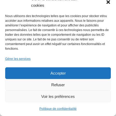
cookies
Nous utilisons des technologies telles que les cookies pour stocker et/ou
accéder aux informations relatives aux appareils. Nous le faisons pour
améliorer l’expérience de navigation et pour afficher des publicités
personnalisées. Le fait de consentir à ces technologies nous permettra de
traiter des données telles que le comportement de navigation ou les ID
uniques sur ce site. Le fait de ne pas consentir ou de retirer son
Economie : Le Journal des entreprises
consentement peut avoir un effet négatif sur certaines fonctionnalités et
fonctions.
repris par le groupe Overlord
Gérer les services
Accepter
Refuser
Voir les préférences
Emploi : une journée de recrutement
digne d’un film
Politique de confidentialité