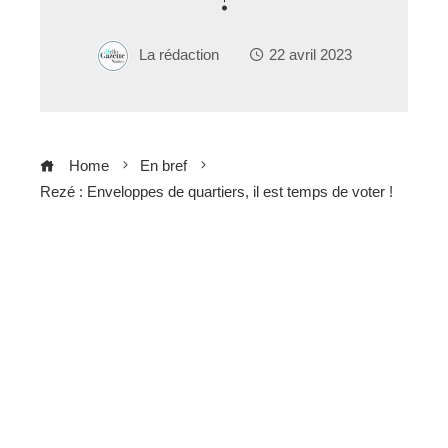
La rédaction
22 avril 2023
Home
En bref
Rezé : Enveloppes de quartiers, il est temps de voter !
ebook
ter
edIn