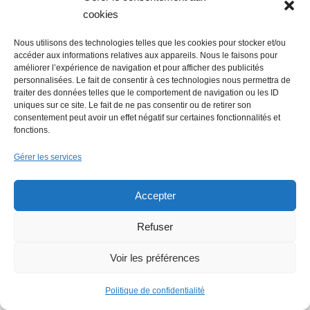
cookies
Nous utilisons des technologies telles que les cookies pour stocker et/ou
accéder aux informations relatives aux appareils. Nous le faisons pour
améliorer l’expérience de navigation et pour afficher des publicités
personnalisées. Le fait de consentir à ces technologies nous permettra de
La Mer Salée, maison d’édition,
traiter des données telles que le comportement de navigation ou les ID
uniques sur ce site. Le fait de ne pas consentir ou de retirer son
soutenue par 300 citoyens
consentement peut avoir un effet négatif sur certaines fonctionnalités et
fonctions.
Gérer les services
Accepter
Refuser
Flowrette rachetée, relocalise sa
production en France à Blain
Voir les préférences
Politique de confidentialité