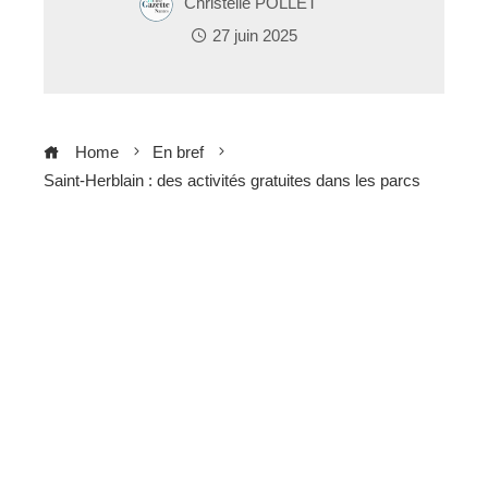
Christelle POLLET
27 juin 2025
Home
En bref
Saint-Herblain : des activités gratuites dans les parcs
ebook
ter
edIn
erest