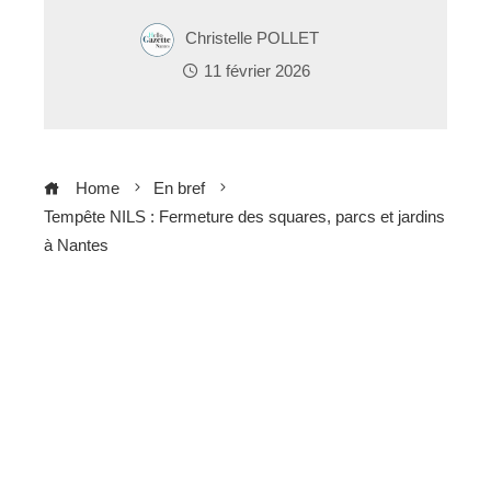
Christelle POLLET
11 février 2026
Home
En bref
Tempête NILS : Fermeture des squares, parcs et jardins
à Nantes
ebook
ter
edIn