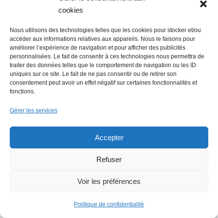
cookies
Nous utilisons des technologies telles que les cookies pour stocker et/ou
accéder aux informations relatives aux appareils. Nous le faisons pour
améliorer l’expérience de navigation et pour afficher des publicités
personnalisées. Le fait de consentir à ces technologies nous permettra de
traiter des données telles que le comportement de navigation ou les ID
Faire un don (déductible des
uniques sur ce site. Le fait de ne pas consentir ou de retirer son
consentement peut avoir un effet négatif sur certaines fonctionnalités et
impôts) à Hello Gazette
fonctions.
Nantes
Gérer les services
Accepter
Faire un don
Refuser
Voir les préférences
Politique de confidentialité
Rechercher :