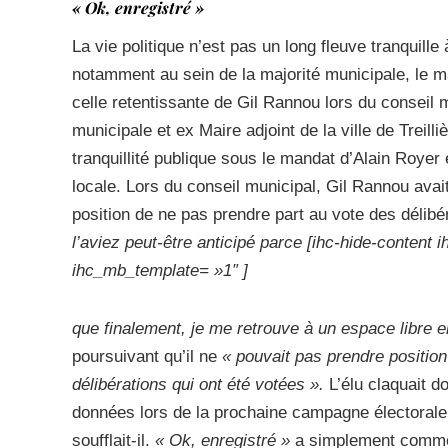
« Ok, enregistré »
La vie politique n’est pas un long fleuve tranquille
notamment au sein de la majorité municipale, le ma
celle retentissante de Gil Rannou lors du conseil 
municipale et ex Maire adjoint de la ville de Treil
tranquillité publique sous le mandat d’Alain Royer e
locale. Lors du conseil municipal, Gil Rannou avait
position de ne pas prendre part au vote des déli
l’aviez peut-être anticipé parce [ihc-hide-conte
ihc_mb_template= »1″ ]
que finalement, je me retrouve à un espace libre e
poursuivant qu’il ne
« pouvait pas prendre position
délibérations qui ont été votées ».
L’élu claquait d
données lors de la prochaine campagne électoral
soufflait-il.
« Ok, enregistré »
a simplement commen