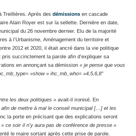
 à Treillières. Après des
démissions
en cascade
ire Alain Royer est sur la sellette. Dernière en date,
municipal du 26 novembre dernier. Elu de la majorité
lières à l’Urbanisme, Aménagement du territoire et
ntre 2012 et 2020, il était ancré dans la vie politique
 pris succinctement la parole afin d’expliquer sa
bérations en annonçant sa démission
« je pense que vous
nt ihc_mb_type= »show » ihc_mb_who= »4,5,6,8″
ntre les deux politiques »
avait-il ironisé. En
 afin de mettre à mal le conseil municipal […] et les
onc la porte en précisant que des explications seront
e
« ce soir il n’y aura pas de conférence de presse »
té le maire sortant après cette prise de parole.