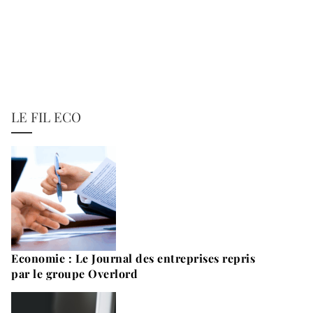
LE FIL ECO
Economie : Le Journal des entreprises repris
par le groupe Overlord