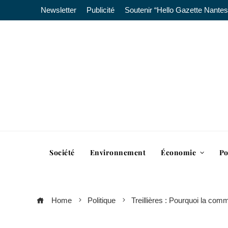
Newsletter
Publicité
Soutenir “Hello Gazette Nantes
Société
Environnement
Économie
Po
Home
Politique
Treillières : Pourquoi la com