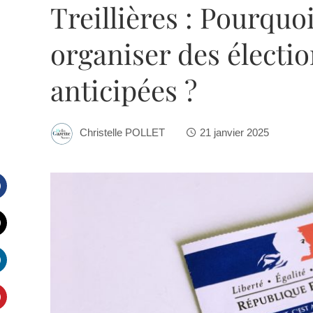
Treillières : Pourqu
organiser des électi
anticipées ?
Christelle POLLET
21 janvier 2025
Facebook
witter
inkedIn