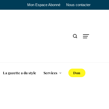
Mon Espace Abonné
Nous contacter
La gazette a du style
Services
Don