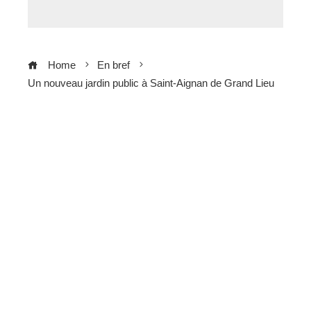
Home
En bref
Un nouveau jardin public à Saint-Aignan de Grand Lieu
ebook
ter
edIn
erest
mbleupon