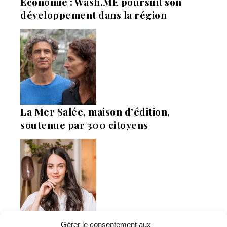
Economie : Wash.ME poursuit son
développement dans la région
La Mer Salée, maison d’édition,
soutenue par 300 citoyens
Flowrette rachetée, relocalise sa
Gérer le consentement aux