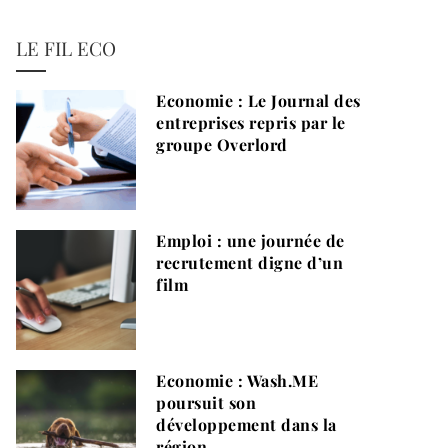
LE FIL ECO
Economie : Le Journal des
entreprises repris par le
groupe Overlord
Emploi : une journée de
recrutement digne d’un
film
Economie : Wash.ME
poursuit son
développement dans la
région