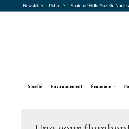
Newsletter
Publicité
Soutenir “Hello Gazette Nantes
Société
Environnement
Économie
Po
Une cour flamban