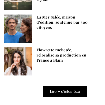
La Mer Salée, maison
d’édition, soutenue par 300
citoyens
Flowrette rachetée,
relocalise sa production en
France à Blain
Lire + d'infos éco