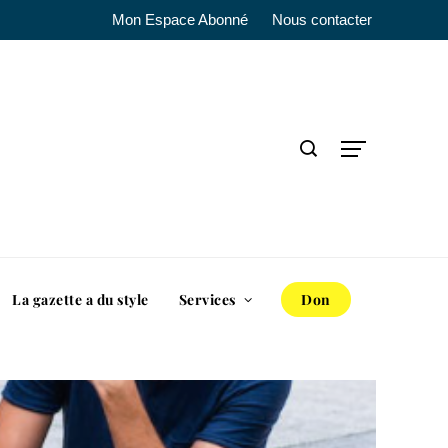
Mon Espace Abonné
Nous contacter
La gazette a du style
Services
Don