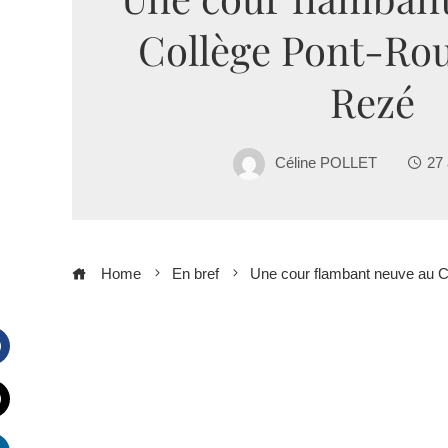
Collège Pont-Ro
Rezé
Céline POLLET
27 
Home
En bref
Une cour flambant neuve au 
Facebook
witter