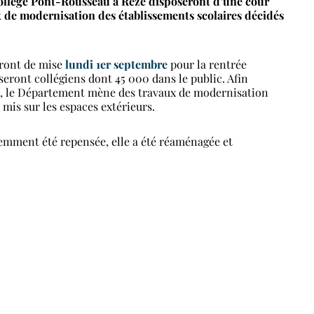
 Collège Pont-Rousseau à Rezé disposeront d’une cour
x de modernisation des établissements scolaires décidés
seront de mise
lundi 1er septembre
pour la rentrée
seront collégiens dont 45 000 dans le public. Afin
ons, le Département mène des travaux de modernisation
 mis sur les espaces extérieurs.
cemment été repensée, elle a été réaménagée et