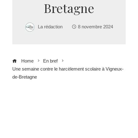
Bretagne
La rédaction
8 novembre 2024
Home
En bref
Une semaine contre le harcèlement scolaire à Vigneux-
de-Bretagne
ebook
ter