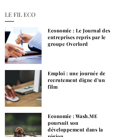
LE FIL ECO
Economie : Le Journal des
entreprises repris par le
groupe Overlord
Emploi : une journée de
recrutement digne d’un
film
Economie : Wash.ME
poursuit son
développement dans la
région