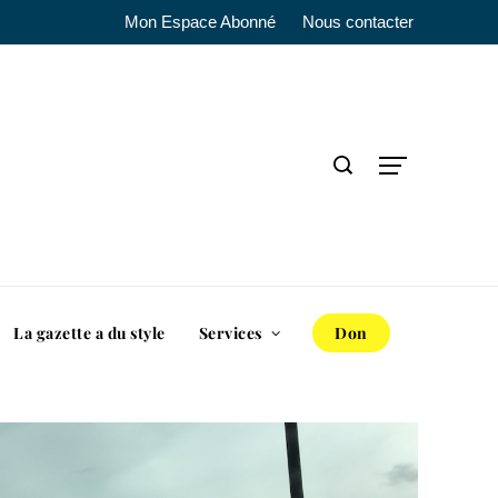
Mon Espace Abonné
Nous contacter
La gazette a du style
Services
Don