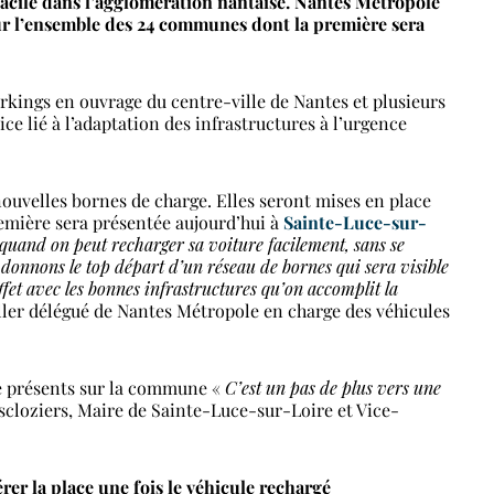
facile dans l’agglomération nantaise. Nantes Métropole
 sur l’ensemble des 24 communes dont la première sera
arkings en ouvrage du centre-ville de Nantes et plusieurs
ce lié à l’adaptation des infrastructures à l’urgence
uvelles bornes de charge. Elles seront mises en place
emière sera présentée aujourd’hui à
Sainte-Luce-sur-
e quand on peut recharger sa voiture facilement, sans se
s donnons le top départ d’un réseau de bornes qui sera visible
ffet avec les bonnes infrastructures qu’on accomplit la
ller délégué de Nantes Métropole en charge des véhicules
ge présents sur la commune «
C’est un pas de plus vers une
cloziers, Maire de Sainte-Luce-sur-Loire et Vice-
érer la place une fois le véhicule rechargé