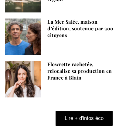
La Mer Salée, maison
d’édition, soutenue par 300
citoyens
Flowrette rachetée,
relocalise sa production en
France à Blain
Lire + d'infos éco