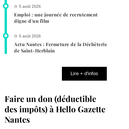
5 août 2026
Emploi : une journée de recrutement
digne d’un film
5 août 2026
Actu Nantes : Fermeture de la Déchèterie
de Saint-Herblain
Lire + d'infos
Faire un don (déductible
des impôts) à Hello Gazette
Nantes