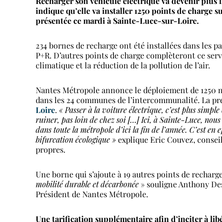
Recharger son véhicule électrique va devenir plus 
indique qu’elle va installer 1250 points de charge
présentée ce mardi à Sainte-Luce-sur-Loire.
234 bornes de recharge ont été installées dans les p
P+R. D’autres points de charge complèteront ce servi
climatique et la réduction de la pollution de l’air.
Nantes Métropole annonce le déploiement de 1250 no
dans les 24 communes de l’intercommunalité. La pr
Loire
.
«
Passer à la voiture électrique, c’est plus simpl
ruiner, pas loin de chez soi […] Ici, à Sainte-Luce, nou
dans toute la métropole d’ici la fin de l’année.
C’est en e
bifurcation écologique »
explique Eric Couvez, consei
propres.
Une borne qui s’ajoute à 19 autres points de rechar
mobilité durable et décarbonée
» souligne Anthony Des
Président de Nantes Métropole.
Une tarification supplémentaire afin d’inciter à lib