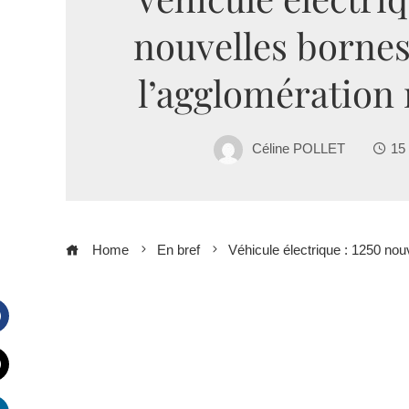
nouvelles bornes
l’agglomération 
Céline POLLET
15 
Home
En bref
Véhicule électrique : 1250 nou
Facebook
witter