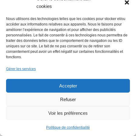
cookies
La Mer Salée, maison
Nous utilisons des technologies telles que les cookies pour stocker et/ou
d’édition, soutenue par
accéder aux informations relatives aux appareils. Nous le faisons pour
améliorer l’expérience de navigation et pour afficher des publicités
300 citoyens
personnalisées. Le fait de consentir à ces technologies nous permettra de
traiter des données telles que le comportement de navigation ou les ID
uniques sur ce site. Le fait de ne pas consentir ou de retirer son
consentement peut avoir un effet négatif sur certaines fonctionnalités et
fonctions.
Flowrette rachetée,
relocalise sa
Gérer les services
production en France à
Blain
Accepter
Refuser
Voir les préférences
Lire + d'infos éco
Politique de confidentialité