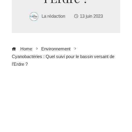
La rédaction
13 juin 2023
Home
Environnement
Cyanobactéries : Quel suivi pour le bassin versant de
l’Erdre ?
ebook
ter
edIn