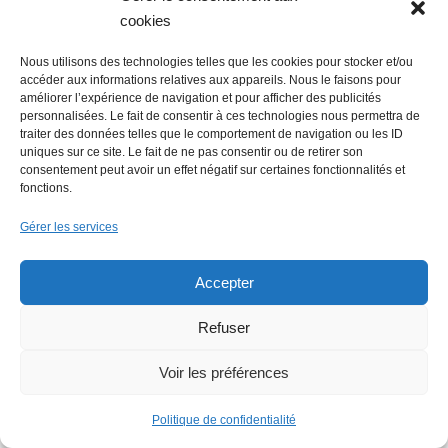
5 août 2026
cookies
Emploi : une journée de
recrutement digne d’un film
Nous utilisons des technologies telles que les cookies pour stocker et/ou
accéder aux informations relatives aux appareils. Nous le faisons pour
améliorer l’expérience de navigation et pour afficher des publicités
5 août 2026
personnalisées. Le fait de consentir à ces technologies nous permettra de
traiter des données telles que le comportement de navigation ou les ID
Actu Nantes : Fermeture de la
uniques sur ce site. Le fait de ne pas consentir ou de retirer son
Déchèterie de Saint-Herblain
consentement peut avoir un effet négatif sur certaines fonctionnalités et
fonctions.
Gérer les services
Lire + d'infos
Accepter
Refuser
Faire un don (déductible des
impôts) à Hello Gazette
Voir les préférences
Nantes
Politique de confidentialité