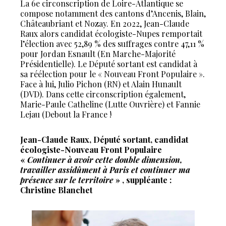
La 6e circonscription de Loire-Atlantique se
compose notamment des cantons d’Ancenis, Blain,
Châteaubriant et Nozay. En 2022, Jean-Claude
Raux alors candidat écologiste-Nupes remportait
l’élection avec 52,89 % des suffrages contre 47,11 %
pour Jordan Esnault (En Marche-Majorité
Présidentielle). Le Député sortant est candidat à
sa réélection pour le « Nouveau Front Populaire ».
Face à lui, Julio Pichon (RN) et Alain Hunault
(DVD). Dans cette circonscription également,
Marie-Paule Catheline (Lutte Ouvrière) et Fannie
Lejau (Debout la France !
Jean-Claude Raux, Député sortant, candidat
écologiste-Nouveau Front Populaire
«
Continuer à avoir cette double dimension,
travailler assidûment à Paris et continuer ma
présence sur le territoire
» , suppléante :
Christine Blanchet