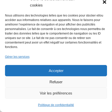
cookies
Nous utilisons des technologies telles que les cookies pour stocker et/ou
accéder aux informations relatives aux appareils. Nous le faisons pour
améliorer l’expérience de navigation et pour afficher des publicités
personnalisées. Le fait de consentir à ces technologies nous permettra de
traiter des données telles que le comportement de navigation ou les ID
Ce site utilise Akismet pour réduire les
uniques sur ce site. Le fait de ne pas consentir ou de retirer son
consentement peut avoir un effet négatif sur certaines fonctionnalités et
indésirables.
En savoir plus sur la façon dont les
fonctions.
données de vos commentaires sont traitées
.
Gérer les services
Accepter
À Lire Également
Refuser
Voir les préférences
Politique de confidentialité