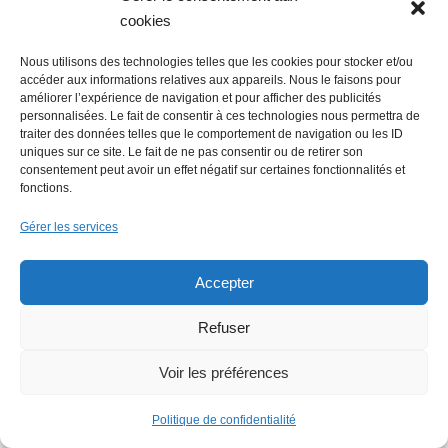
cookies
Nous utilisons des technologies telles que les cookies pour stocker et/ou
accéder aux informations relatives aux appareils. Nous le faisons pour
améliorer l’expérience de navigation et pour afficher des publicités
La Mer Salée, maison d’édition,
personnalisées. Le fait de consentir à ces technologies nous permettra de
traiter des données telles que le comportement de navigation ou les ID
soutenue par 300 citoyens
uniques sur ce site. Le fait de ne pas consentir ou de retirer son
consentement peut avoir un effet négatif sur certaines fonctionnalités et
fonctions.
Gérer les services
Accepter
Refuser
Flowrette rachetée, relocalise sa
production en France à Blain
Voir les préférences
Politique de confidentialité