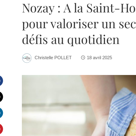
Nozay : A la Saint-H
pour valoriser un sect
défis au quotidien
Christelle POLLET
18 avril 2025
Facebook
witter
inkedIn