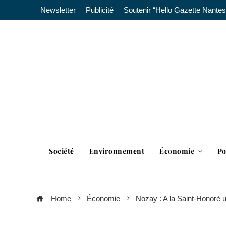
Newsletter
Publicité
Soutenir “Hello Gazette Nantes
Société
Environnement
Économie
Po
Home
Économie
Nozay : A la Saint-Honoré un