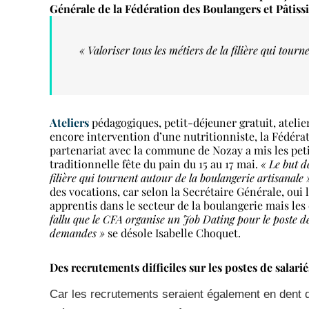
Générale de la Fédération des Boulangers et Pâtiss
« Valoriser tous les métiers de la filière qui tour
Ateliers
pédagogiques, petit-déjeuner gratuit, atelie
encore intervention d’une nutritionniste, la Fédéra
partenariat avec la commune de Nozay a mis les petit
traditionnelle fête du pain du 15 au 17 mai.
« Le but de
filière qui tournent autour de la boulangerie artisanale
des vocations, car selon la Secrétaire Générale, oui
apprentis dans le secteur de la boulangerie mais les
fallu que le CFA organise un Job Dating pour le poste de
demandes »
se désole Isabelle Choquet.
Des recrutements difficiles sur les postes de salarié
Car les recrutements seraient également en dent d