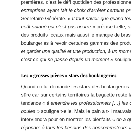
premières, c’est le défi quotidien des professionnel
entreprises ayant fait le choix d’arrêter certains pr
Secrétaire Générale.
« Il faut savoir que quand to
coût salarié qui n’est pas neutre »
précise t-elle, s
des produits locaux mais aussi le manque de bras p
boulangeries à revoir certaines gammes des produ
et garder une qualité et une production, à un mom
c’est ce qui se passe depuis un moment »
souligne
Les « grosses pièces » stars des boulangeries
Quand on lui demande les stars des boulangeries li
sûre car sur certains territoires la baguette rest
tendance
« à entendre les professionnels […] les c
boules »
souligne t-elle. Mais le pain a t-il mauvai
interviendra pour en montrer les bienfaits
« on a q
répondre à tous les besoins des consommateurs 