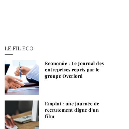
LE FIL ECO
Economie : Le Journal des
entreprises repris par le
groupe Overlord
Emploi : une journée de
recrutement digne d’un
film