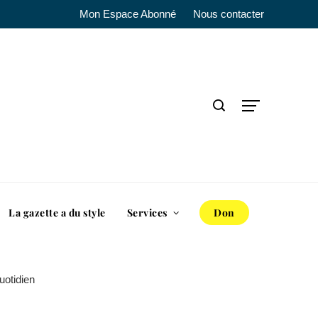
Mon Espace Abonné
Nous contacter
La gazette a du style
Services
Don
uotidien