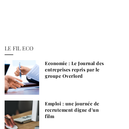
LE FIL ECO
Economie : Le Journal des
entreprises repris par le
groupe Overlord
Emploi : une journée de
recrutement digne d’un
film