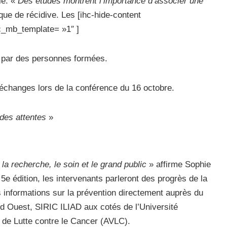
ie. «
Des études montrent l’importance d’associer une
sque de récidive. Les [ihc-hide-content
c_mb_template= »1″ ]
s par des personnes formées.
 échanges lors de la conférence du 16 octobre.
 des attentes
»
 recherche, le soin et le grand public
» affirme Sophie
 5e édition, les intervenants parleront des progrès de la
s informations sur la prévention directement auprès du
nd Ouest, SIRIC ILIAD aux cotés de l’Université
de Lutte contre le Cancer (AVLC).