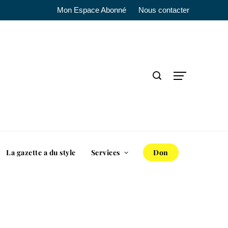
Mon Espace Abonné
Nous contacter
La gazette a du style
Services
Don