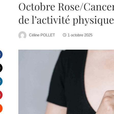
Octobre Rose/Cancer d
de l’activité physique
Céline POLLET
1 octobre 2025
Facebook
witter
inkedIn
interest