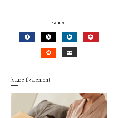
SHARE
FACEBOOK
TWITTER
LINKEDIN
PINTERES
EMAIL
STUMBLEUPON
À Lire Également